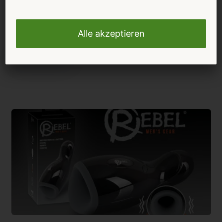
Ab sofort sind 12 neue Outfits des Labels „Noir
Handmade“ exklusiv über den ORION Großhandel...
Mehr lesen