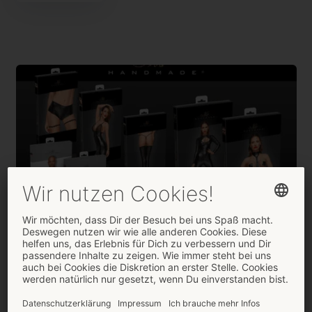
Exklusiv beim ORION Großhandel:
Neue Outfits von „Noir Handmade“
5. NOVEMBER 2018
GROSSO PRESSEMELDUNGEN