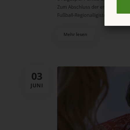
Zum Abschluss der erfolgreichen 
Fußball-Regionalligisten ETSV Wei
Mehr lesen
03
JUNI