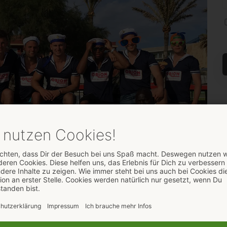
unkte: ORION-Partner ETSV Weiche
luss auf Mallorca
MELDUNGEN 2016
,
PRESSEMELDUNGEN ARCHIV
,
REGIONALE
E PRESSEMELDUNGEN
jedes von ihnen powered mit Liebe: Das wird gefeiert.