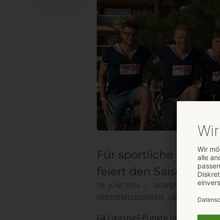
Für sportliche Höhep
feiert den Saisonabsch
10. JUNI 2016
NEWSFEED
,
PRESSE
PRESSEMELDUNGEN
,
ÜBERREGIONAL
64 Ligaspiel-Punkte und 57 Tore, 