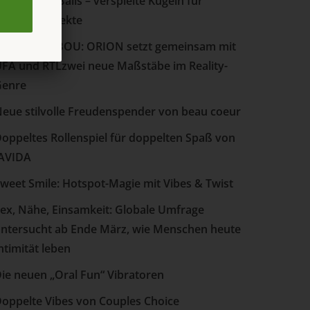
uties Love Balls – verspielte Kugeln für
pürbare Effekte
AISON TABOU: ORION setzt gemeinsam mit
FA und RTLzwei neue Maßstäbe im Reality-
Genre
eue stilvolle Freudenspender von beau coeur
oppeltes Rollenspiel für doppelten Spaß von
AVIDA
weet Smile: Hotspot-Magie mit Vibes & Twist
ex, Nähe, Einsamkeit: Globale Umfrage
ntersucht ab Ende März, wie Menschen heute
ntimität leben
ie neuen „Oral Fun“ Vibratoren
oppelte Vibes von Couples Choice