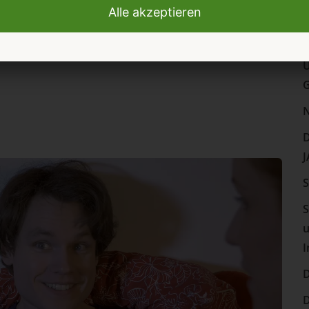
C
Saison 2015/2016 ging es für einige Spieler des
s
che Flensburg für vier Tage nach Mallorca.
M
U
N
D
J
S
S
u
I
D
D