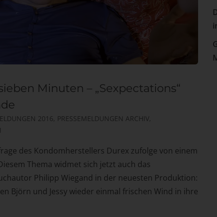
D
i
G
M
 sieben Minuten – „Sexpectations“
nde
ELDUNGEN 2016
,
PRESSEMELDUNGEN ARCHIV
,
N
mfrage des Kondomherstellers Durex zufolge von einem
 Diesem Thema widmet sich jetzt auch das
chautor Philipp Wiegand in der neuesten Produktion:
llen Björn und Jessy wieder einmal frischen Wind in ihre