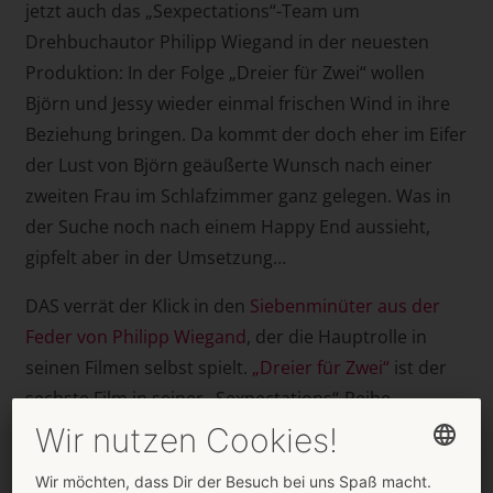
jetzt auch das „Sexpectations“-Team um
Drehbuchautor Philipp Wiegand in der neuesten
Produktion: In der Folge „Dreier für Zwei“ wollen
Björn und Jessy wieder einmal frischen Wind in ihre
Beziehung bringen. Da kommt der doch eher im Eifer
der Lust von Björn geäußerte Wunsch nach einer
zweiten Frau im Schlafzimmer ganz gelegen. Was in
der Suche noch nach einem Happy End aussieht,
gipfelt aber in der Umsetzung…
DAS verrät der Klick in den
Siebenminüter aus der
Feder von Philipp Wiegand
, der die Hauptrolle in
seinen Filmen selbst spielt.
„Dreier für Zwei“
ist der
sechste Film in seiner „Sexpectations“-Reihe.
Ob Kondomkauf, Rollenspiele, Analsex oder eben der
Sex zu Dritt: Seine Filme thematisieren auf witzige