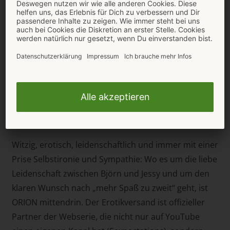
Art, was in der Gesellschaft längst verbreitet, aber
noch lange nicht so selbstverständlich ist wie im
Liebesleben des Protagonistenpaars: Björn hat große
Erwartungen – an sich und an das Leben. Und ganz
besonders an den Sex mit seiner Freundin Jessy,
gespielt von Susann Sinnemann. Deshalb begibt er
sich auf eine Odyssee der Leidenschaft. Denkt er.
Denn was in Björns Fantasie spannend oder sexy
aussieht, ist oft anders als er denkt.
Witzig, erotisch, leidenschaftlich und immer mit einer
Prise Selbstironie und Sympathie: Wo es um die liebe
Leidenschaft zwischen Björn und Jessy und um den
klaren Wunsch nach „mehr Spaß zu zweit“ geht, ist
ORION mittendrin. Der Erotikversand ist offizieller
Partner der Webserie, die nicht nur auf YouTube