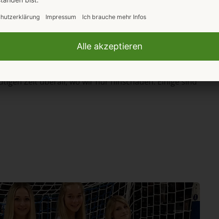
G
M
D
ION Werbung der 80/90er
,
EXPORT
,
HINTER DEN KULISSEN
igen Zeit überall, wo wir nur hinschauen. Einige sind