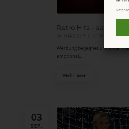
Retro Hits – sexy OR
24. MÄRZ 2017
CORPORATE BLOG
Werbung begegnet uns in der heut
emotional,...
Mehr lesen
03
SEP.