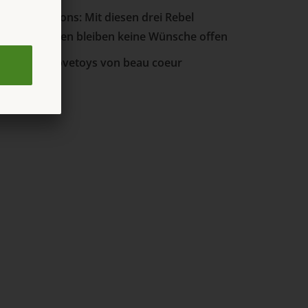
ood Vibrations: Mit diesen drei Rebel
asturbatoren bleiben keine Wünsche offen
ie neuen Lovetoys von beau coeur