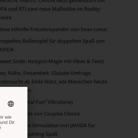
AISON TABOU: ORION setzt gemeinsam mit
FA und RTLzwei neue Maßstäbe im Reality-
Genre
eue stilvolle Freudenspender von beau coeur
oppeltes Rollenspiel für doppelten Spaß von
AVIDA
weet Smile: Hotspot-Magie mit Vibes & Twist
ex, Nähe, Einsamkeit: Globale Umfrage
ntersucht ab Ende März, wie Menschen heute
ntimität leben
ie neuen „Oral Fun“ Vibratoren
oppelte Vibes von Couples Choice
ie innovative Stimulation von JAVIDA für
ntensiven Squirting-Spaß