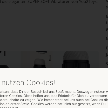
C
d die eleganten SUPER SOFT Vibratoren von You2Toys.
s
M
U
N
D
J
S
S
u
I
D
D