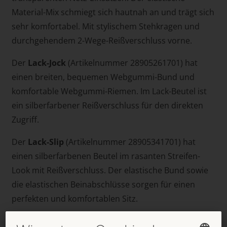
Material-Mix schmiegt sich hautnah an und trägt sich
sehr komfortabel. Mit stylischem Stehkragen und
durchgehendem 2-Wege-Reißverschluss vorne.
Der
Lack-Jock
(Artikelnummer 28905261701) hat
einen breiten, bequemen Webgummi-Bund und
komfortable Webgummi-Riemen. Im Lack-Beutel ist
ein silberfarbener Reißverschluss für den direkten
Zugriff.
Der
Lack-Slip
(Artikelnummer 28905341701) hat
einen silberfarbenen Beutel im rasanten Streifen-
Look mit Reißverschluss. Der elastische Bund sowie
die elastischen Beinabschlüsse sorgen für einen
perfekten und komfortablen Sitz.
Die waschbare Glanz-Lack-Wear von Black Level wird