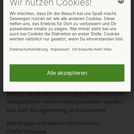
exklusiv im Hause ORION designt und überzeugt
durch ausgefallene Styles in formstabiler Stretch-
Qualität, die eine perfekte Passform und höchsten
Tragekomfort garantiert – sexy, vielseitig und
bequem.
Geliefert werden alle Artikel von Black Level
umweltfreundlichen Verpackungen mit zahlreichen
Abbildungen sowie Artikelbeschreibungen in
mehreren Sprachen. Die Verpackungen können
sowohl hingestellt als auch mittig aufgehängt
werden. Da sie sehr kompakt sind, können auf einer
Verkaufsfläche mehrere Artikel präsentiert werden,
und auch die Lagerhaltung ist platzsparend.
Bestellungen und weitere Informationen:
ORION Wholesale