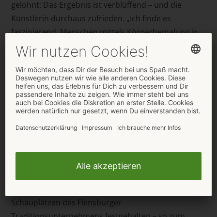
gelohnt: Das Ergebnis ist verblüffend – und die
Künstlerin durchaus zufrieden. „Ich finde es
faszinierend, Menschen mittels Körperbemalung in
Fantasiewesen zu verwandeln oder die Illusion von
Bekleidung zu schaffen“, so Sarah Dettke. „Zugleich
fasziniert mich das Vergängliche an dieser Art von
Kunst: Sie lässt sich nicht festhalten, ist nur für den
Moment gedacht.“
Um das Kunstwerk dennoch für die Ewigkeit
festzuhalten, arbeitet Sarah Dettke seit 2010 mit dem
Flensburger Fotografen Sönke Behrens zusammen.
„Dadurch wird ein Bodypaint-Bild zu einem
symbiotischen Kunstobjekt“, so Dettke. Dieses hat
Sönke Behrens auch an verschiedenen markanten
Schauplätzen des Flensburger
Traditionsunternehmens festgehalten – so zum