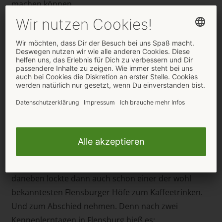
machen können.
Zum Auftakt Mitte März lernten die Bloggerinnen
aber zunächst einmal die Wiege der Erotik und des
Rum-Machens kennen: Beim ersten gemeinsamen
„Date“ in der Firmenzentrale von ORION warfen die
Drei einen exklusiven Blick hinter die Kulissen des
weltweiten Versandhandels. Mit dem Rum-Machen
ging es auch am nächsten Tag ihres Flensburg-
Besuches weiter – schließlich ist Flensburg bekannt
für diese Jahrhunderte alte Tradition. Im Rum
Museum in der Roten Straße gab es spannende
Einblicke in die Braasch Rum Manufaktur. Gleich
daneben lockte dann auch schon einer der wohl
bekanntesten Flensburger Höfe zum Kaffeetrinken.
Und zum Abschied nehmen. Denn nach zwei
Kennenlerntagen in Flensburg hieß es: