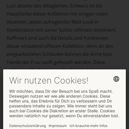
Lust abseits des Alltäglichen. Schwarz ist die
Hauptfarbe dieser Kollektion mit einigen roten
Akzenten, wobei aufregender Matt-Look in
Kombination mit zarter Spitze raffiniert dominiert.
Raffiniert sind auch die Details und Funktionen
dieser einladend offenen Kollektion, denn an den
eingearbeiteten Schlaufen können die Arme bzw.
Hände der Frau sanft gefesselt werden. Diese
exklusiven Outfits sorgen für fesselnde Lustmomente
– und das in gewohnter Top-Qualität zu
sensationellen Preisen.
Die neue Kollektion von Cottelli Bondage umfasst
sechs aufregende Styles und ist ab sofort über den
ORION Wholesale erhältlich. Geliefert werden die
Dessous von Cottelli Bondage in verkaufsfördernden