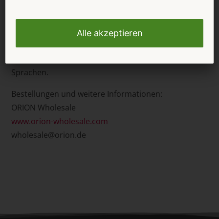
Verpackungen aus hochwertiger Kartonage, die auch
als Geschenkverpackung genutzt werden kann. Die
Kartonage ist ummantelt von einem zusätzlichen
Schuber mit Detail-Abbildungen des jeweiligen
Artikels sowie der Artikelbeschreibung in mehreren
Sprachen.
Bestellungen und weitere Informationen:
ORION Wholesale
www.orion-wholesale.com
wholesale@orion.de