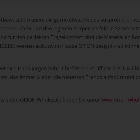
elbstbewusste Frauen, die gerne etwas Neues ausprobieren 
ndard suchen und den eigenen Körper perfekt in Szene setze
Und für den perfekten Tragekomfort sind die Materialien h
LINGERIE werden exklusiv im Hause ORION designt – so könne
eut sich Hans-Jürgen Bähr, Chief Product Officer (CPO) & Chi
ams, das immer wieder die neuesten Trends aufspürt und da
sowie den ORION Wholesale finden Sie unter
www.orion-whol