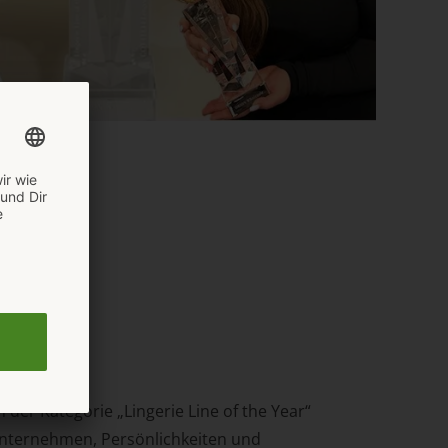
net
 der Kategorie „Lingerie Line of the Year“
nternehmen, Persönlichkeiten und