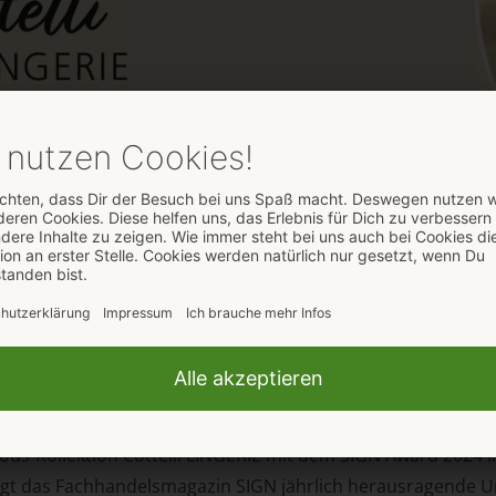
it SIGN Award ausgezeich
ous-Kollektion Cottelli LINGERIE mit dem SIGN Award 2024 in
gt das Fachhandelsmagazin SIGN jährlich herausragende U