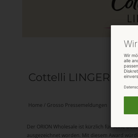
Cottelli LINGERIE m
Home
/
Grosso Pressemeldungen
Der ORION Wholesale ist kürzlich für seine Dess
ausgezeichnet worden. Mit diesem Award würdi