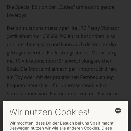
Die Special Edition der „Cuties“ umfasst folgende
Lovetoys:
Der stimulationsintensiv gerillte „RC Panty Vibrator“
(Artikelnummer 05566020000) ist besonders leise
und anschmiegsam und kann auch diskret im Slip
getragen werden. Ein leistungsstarker Motor sorgt
mit 10 Vibrationsmodi für abwechslungsreichen
Spaß. Die Modi sind einfach per Knopfdruck direkt
am Toy oder mit der praktischen Fernbedienung
bequem steuerbar – für überraschende Vibro-
Stimulationen vom Partner oder von der Partnerin.
Der ebenfalls stimulationsintensiv gerillte „Straight
Vibrator“ (Artikelnummer 05566530000) ist außen
weich und innen angenehm steif – und dennoch
flexibel für vielseitige Spielvarianten und Stellungen.