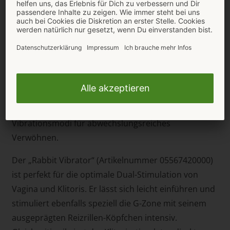
Ein leistungsstarker Motor sorgt mit 8
Vibrationsmodi für Abwechslung.
Der ideal gebogene „G-Spot Vibrator“
(Artikelnummer 05566610000) lässt sich leicht
einführen, um speziell die G-Zone mit seinem
ausgeprägten Reizrillen-Köpfchen intensiv zu
stimulieren. Ein leistungsstarker Motor sorgt mit 8
Vibrationsmodi für abwechslungsreiches
Verwöhnen.
Der „Rabbit Vibrator“ (Artikelnummer 05567420000)
ist perfekt für die optimale Dual-Stimulation von
Vagina und Klitoris. Er lässt sich leicht einführen und
stimuliert ebenfalls speziell die G-Zone mit seinem
ausgeprägten Reizrillen-Köpfchen intensiv.