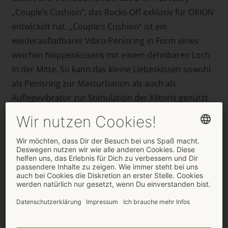
„Couple’s Cushion“, das Rocks-Off exklusiv für ORION
entwickelt hat. „Couple’s Cushion“ ist ein
wiederaufladbarer Vibro-Penisring in Form eines
weichen Noppenkissens mit einem dehnbaren Loch
in der Mitte. So kann das kleine Liebeskissen sowohl
als Penisring zur Masturbation als auch als
Auflegevibrator zur Stimulation der Klitoris genutzt
werden. Und auch für mehr Spaß zu zweit ist
„Couple’s Cushion“ bestes geeignet, denn wenn das
kleine Kissen über den erigierten Penis gestreift wird,
stimulieren die weichen Noppen während des Aktes
lustvoll die Klitoris. Dabei sind die zehn
Vibrationsmodi mit dem handlichen Bedienteil
bequem steuerbar.
„Couple’s Cushion“ ist ab sofort exklusiv über den