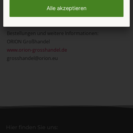
ORION Großhandel in den Farben Schwarz
(Artikelnummer 05937370000) und Lila
(Artikelnummer 05937450000) erhältlich.
Bestellungen und weitere Informationen:
ORION Großhandel
www.orion-grosshandel.de
grosshandel@orion.eu
Hier finden Sie uns: