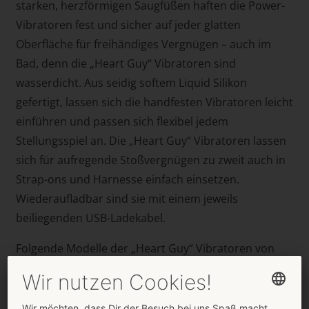
starken, herzförmigen Saugfüßen haften die Power-
Vibratoren fest und sicher auf jeder glatten
Oberfläche für freihändiges Vergnügen – auch im
Bad, denn die „Heart Guy“ Vibratoren sind
wasserdicht. Aus seidig softem Liquid Silikon
gefertigt, lassen sich die handfesten Vibratoren leicht
einführen und passen sich flexibel jedem
Stellungsspiel an. Die „Heart Guy“ Vibratoren lassen
sich für aufregende Stoßvergnügen zu zweit auch in
Strap-ons und Harnesse einfach einsetzen.
Wiederaufladbar sind sie mit einem jeweils
beiliegenden USB-Ladekabel.
Folgende Modelle der „Heart Guy“ Vibratoren von
You2Toys sind erhältlich:
Heart Guy Blue
(Artikelnummer 54050170000)