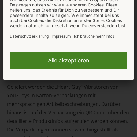
Gesamtlänge 17 cm, Einführlänge 16 cm, Ø max. 3,8
cm, Gewicht 244 g.
Heart Guy Pink
(Artikelnummer 54050250000)
Gesamtlänge 19 cm, Einführlänge 17 cm, Ø max. 4
cm, Gewicht 249 g.
Heart Guy Purple
(Artikelnummer 54050330000)
Gesamtlänge 19,5 cm, Einführlänge 17,5 cm, Ø max.
4,5 cm, Gewicht 307 g.
Geliefert werden die „Heart Guy“ Vibratoren von
You2Toys in Karton-Verpackungen mit
mehrsprachigen Artikelbeschreibungen. Darüber
hinaus ist auf der Verpackung ein QR-Code, über den
detaillierte Produktinfos aufgerufen werden können.
Die Verpackungen können sowohl hingestellt als