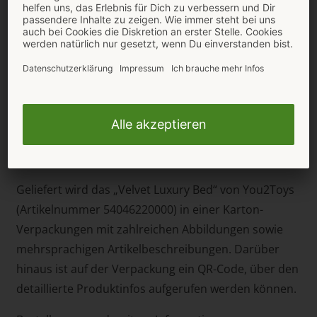
sind sie jeweils schnell in die Sexmaschine montiert
und ausgetauscht. 3 kombinierte Stoß- und
Vibrationsmodi sind mit der kleinen Fernbedienung
bequem steuerbar. Die Sexmaschine sowie die
Luftpumpe sind mit beiliegendem USB-C-Ladekabel
wiederaufladbar. Eine Batterie (23A) für die
Fernbedienung ist ebenfalls im Lieferumfang
enthalten.
Geliefert wird das „Velvet Luxury Bed“ von You2Toys
(Artikelnummer 54046220000) in einer Karton-
Verpackungen mit zahlreichen Abbildungen sowie
mehrsprachigen Artikelbeschreibungen. Darüber
hinaus ist auf der Verpackung ein QR-Code, über den
detaillierte Produktinfos aufgerufen werden können.