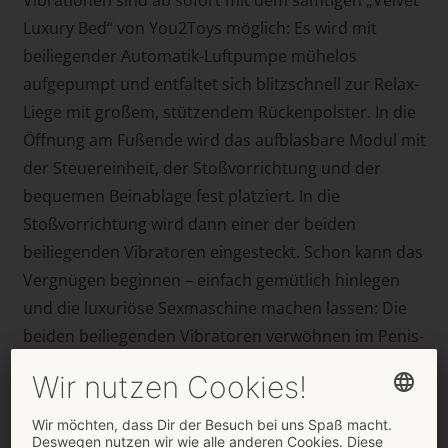
Luxury Bed“ von You2Toys möglich: Es wird mit
beiliegender Automatik-Luftpumpe mühelos
aufgepumpt und entfaltet sich blitzschnell zur Relax-
Liege mit großem, stützendem Rückenpolster. In die
Öffnung am Fußende wird das aufblasbare Modul mit
der Steuereinheit, der Stoßvorrichtung und der
bequemen Beinablage fest platziert. In die
Stoßvorrichtung wird dann einer der beiden
beiliegenden Vibratoren eingesteckt. Schon kann das
Vergnügen beginnen – einfach gemütlich hinlegen
und die luxuriöse Sexmaschine machen lassen: Die
beiden beiliegenden Vibratoren verwöhnen im Penis-
Naturlook mit ausgeformter Eichel und ausgeprägter
Äderung. Jeder Vibrator ist angenehm flexibel und
mit hautgeschmeidiger Oberfläche gefertigt für das
pure Naturgefühl. Mit der Steckvorrichtung am Fuß