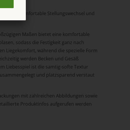
ale – für komfortable Stellungswechsel und
oßzügigen Maßen bietet eine komfortable
lasen, sodass die Festigkeit ganz nach
n Liegekomfort, während die spezielle Form
leichzeitig werden Becken und Gesäß
Liebesspiel ist die samtig-softe Textur
et zusammengelegt und platzsparend verstaut
packungen mit zahlreichen Abbildungen sowie
taillierte Produktinfos aufgerufen werden