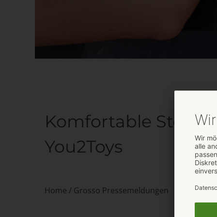
Komfortable Stellun
You2Toys
Home
/
Grosso Pressemeldungen