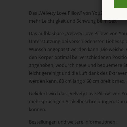
Das „Velvety Love Pillow“ von You2Toys ergä
mehr Leichtigkeit und Schwung beim Sex.
Das aufblasbare „Velvety Love Pillow“ von Y
Unterstützung bei verschiedensten Liebesspiel
Wunsch angepasst werden kann. Die weiche, s
den Körper optimal bei verschiedenen Positi
angehoben, wodurch neue und bequemere Stell
leicht gereinigt und die Luft dank des Extrav
werden kann. 80 cm lang x 60 cm breit x max. 
Geliefert wird das „Velvety Love Pillow“ von
mehrsprachigen Artikelbeschreibungen. Darüb
können.
Bestellungen und weitere Informationen: