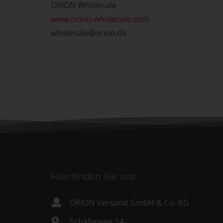
ORION Wholesale
www.orion-wholesale.com
wholesale@orion.de
Hier finden Sie uns:
ORION Versand GmbH & Co. KG
Schäferweg 14