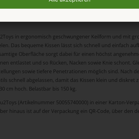
nzt ab sofort das umfangreiche Sortiment des ORION Wholes
ou2Toys in ergonomisch geschwungener Keilform und mit gr
en. Das bequeme Kissen lässt sich schnell und einfach aufb
amtige Oberfläche sorgt dabei für einen höchst angenehme
onen entlastet und so Rücken, Nacken sowie Knie schont. G
ungen sowie tiefere Penetrationen möglich sind. Nach dem 
entils schnell abgelassen, damit das Kissen klein und diskr
30 cm hoch. Belastbar bis 150 kg.
 You2Toys (Artikelnummer 50055740000) in einer Karton-Ver
er hinaus ist auf der Verpackung ein QR-Code, über den de