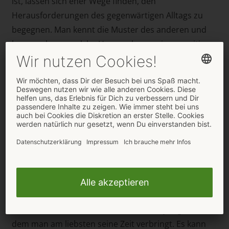
ist, lassen sich eher Wege finden, den
Herausforderungen des gegenwärtigen Alltags zu
begegnen. Man kennt die Muster des anderen und
kann erahnen, welche Herangehensweisen positiv
wirken, um seinem Liebling etwas Gutes zu tun. Die
Macken des anderen, die man ursprünglich vielleicht
als Kleinigkeiten wahrgenommen hat, kommen jetzt
noch einmal richtig zum Vorschein.
Nach wenigen Jahren Beziehung profitieren
möglicherweise noch frischverliebtere Paare aber
auch schon von einer gewissen Routine. Trotzdem ist
die Rund-um-die-Uhr-Anwesenheit für alle Paare eine
wahre Beziehungsprobe, weil man indirekt dazu
aufgefordert wird, sich die Frage zu beantworten, ob
der andere Mensch – immer noch – derjenige ist, mit
dem man am liebsten seine Zeit verbringt. Es kann