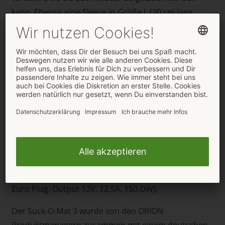
kann. Ebenso eine Sleeve in Größe L (20 cm lang,
Einführtiefe 15,5 cm, Innen-Ø dehnbar 2,5 cm).
Weitere Sleeves in den Größen M und XL sind separat
erhältlich.
Die
leistungsstärkere, leise Technik
verbirgt sich im
sportlich-eleganten Design. Ein dezenter roter LED-
Streifen pulsiert synchron zu den Aktionen. Mit dem
optimierten Motor mit bis zu 280 Umdrehungen pro
Minute bietet der Suck-O-Mat 3 gleich
40% mehr
Power als sein Vorgänger
. Für diesen kraftvollen
zuverlässigen Dauerspaß ist der Impuls-Saug-
Massager strombetrieben (AC-Power-Adapter 230V
Euro Plug, Output 12V. 12,5A, 150.OW).
Der Suck-O-Mat 3 wurde von den ORION
Produktmanagern zusammen mit einem deutschen