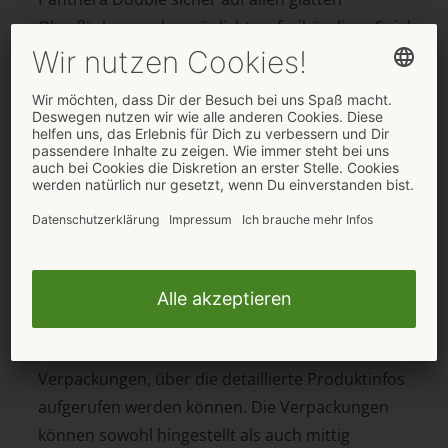
Oberflächen und ermöglicht so freihändiges Spiel
in jeder erdenklichen Position. Gefertigt aus
porenfreiem Liquid Silicone, verfügt der Double
Dildo über eine perfekte Balance aus
angenehmer Festigkeit und geschmeidiger
Flexibilität, die jeder Bewegung folgt.
Geliefert werden die „Beasty Cocks“ in aufwendig
bedruckten Wende-Verpackungen: auf der einen
Seite befindet sich die Produkt-Abbildung, auf
der anderen Seite die Fantasy-Kreatur-Abbildung.
Darüber hinaus befinden sich mehrsprachige
Artikelbeschreibungen sowie QR-Codes auf den
Verpackungen, über die detaillierte Produktinfos
aufgerufen werden können. Die Verpackungen
können sowohl hingestellt als auch mittig