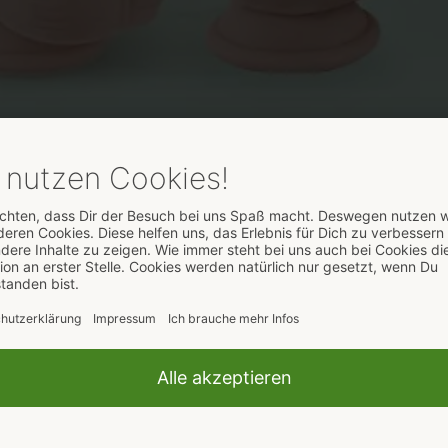
edical Silicone jetzt auch
d lebensechte, wasserfeste Penis-Nachbildungen mit starke
n Lustgenuss. Dieser Lustgenuss kann jetzt noch verstärkt w