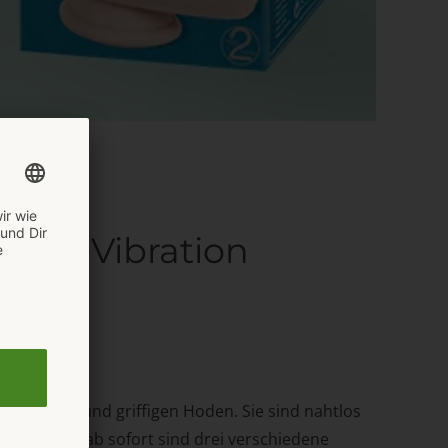
 mit Vibration
m Saugfuß und griffigen Hoden. Sie sind nahtlos
erden, denn ab sofort sind drei verschiedene