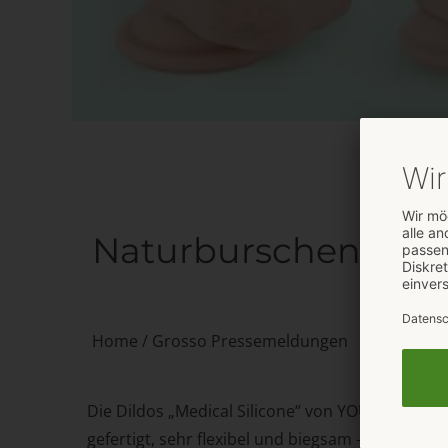
Naturburschen von M
Home
/
Grosso Pressemeldungen
Die Dildos „Medical Silicone“ von YOU2TOYS sin
gefertigt, sehr flexibel und biegsam – für pure