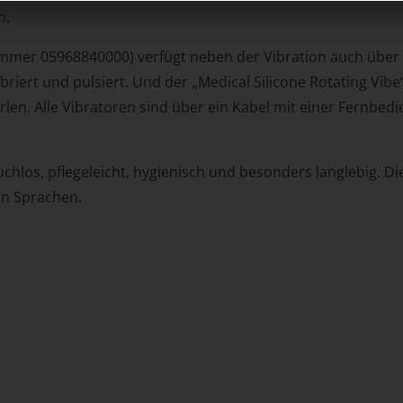
h.
nummer 05968840000) verfügt neben der Vibration auch über 
briert und pulsiert. Und der „Medical Silicone Rotating Vi
len. Alle Vibratoren sind über ein Kabel mit einer Fernbed
uchlos, pflegeleicht, hygienisch und besonders langlebig. Di
hn Sprachen.