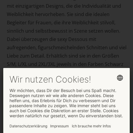
mit einzigartigen Designs, die die Individualität und
Weiblichkeit hervorheben. Sie sind die idealen
Begleiter für Frauen, die ihre Weiblichkeit stilvoll,
sinnlich und selbstbewusst in Szene setzen wollen.
Dabei überzeugen die sexy Dessous mit
aufregenden, figurschmeichelnden Schnitten und viel
Liebe zum Detail. Erhältlich sind sie in den Größen
S/M, L/XL und 2XL/3XL jeweils in den Farben Schwarz
und Weiß.
Geliefert wird die Kollektion „Arrowel“ von Obsessive
in hochwertigen Kartonagen, die auch als
Geschenkverpackung genutzt werden können. Die
Kartonagen sind ummantelt von einem Papp-
Schuber mit Artikelabbildungen und englisch-
sprachigen Artikelbeschreibungen.