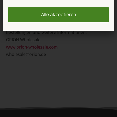
Der ORION Wholesale vertreibt die hochwertigen
Dessous des High-Class Labels Obsessive in
ausgewählten europäischen Ländern exklusiv.
Bestellungen und weitere Informationen:
ORION Wholesale
www.orion-wholesale.com
wholesale@orion.de