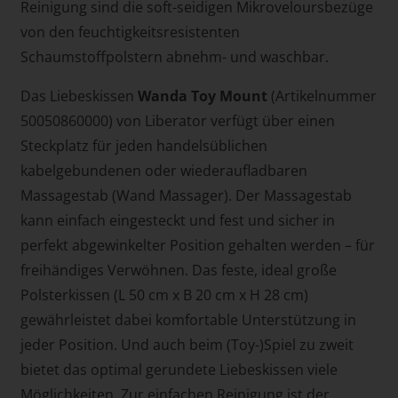
Reinigung sind die soft-seidigen Mikroveloursbezüge
von den feuchtigkeitsresistenten
Schaumstoffpolstern abnehm- und waschbar.
Das Liebeskissen
Wanda Toy Mount
(Artikelnummer
50050860000) von Liberator verfügt über einen
Steckplatz für jeden handelsüblichen
kabelgebundenen oder wiederaufladbaren
Massagestab (Wand Massager). Der Massagestab
kann einfach eingesteckt und fest und sicher in
perfekt abgewinkelter Position gehalten werden – für
freihändiges Verwöhnen. Das feste, ideal große
Polsterkissen (L 50 cm x B 20 cm x H 28 cm)
gewährleistet dabei komfortable Unterstützung in
jeder Position. Und auch beim (Toy-)Spiel zu zweit
bietet das optimal gerundete Liebeskissen viele
Möglichkeiten. Zur einfachen Reinigung ist der