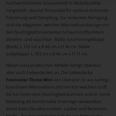
hochverdichtetem Schaumstoff in Möbelqualität
hergestellt, absolut formstabil für optimal stützende
Polsterung und Dämpfung. Zur einfachen Reinigung
sind die eleganten, weichen Mikroveloursbezüge von
den feuchtigkeitsresistenten Schaumstoffpolstern
abnehm- und waschbar. Maße zusammengeklappt
(Bank): L 152 cm x B 46 cm x H 46 cm. Maße
aufgeklappt: L 183 cm x B 46 cm x H 71 cm.
Neben (sex)-praktischen Möbeln fertigt Liberator
aber auch Liebesdecken an. Die Liebesdecke
Fascinator Throw Mini
von Liberator ist aus samtig-
luxuriösem Mikrovelours mit herrlich weichem Griff.
Sie hat innen eine Feuchtigkeitsbarriere und ist somit
beidseitig als komfortable Unterlage verwendbar,
damit beim Sex alles trocken, sauber und fleckenlos
bleibt – für den optimalen Schutz von Bettwäsche,