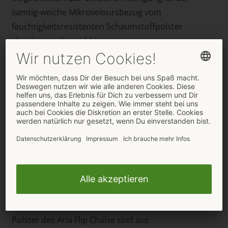
samtig-weiche Mikroveloursbezug vom
feuchtigkeitsresistenten Schaumstoffpolster
abnehm- und waschbar.
Der
Aria Flip Chaise
(Artikelnummer 50050940000)
von Liberator findet als edle Polsterbank in jedem
Interieur seinen diskreten Platz. Doch schnell
aufgeklappt, wird die Lounge Bank zum
spektakulären Liebesmöbel – ergonomisch perfekt
designt für die komfortable Unterstützung beim
stellungsreichen Paar-Sex. Die sanften Polster-
Rundungen stabilisieren und entlasten bei
Positionen im Liegen, Sitzen und Doggy Style sowie
oralen Spielarten. Die rutschfeste Basis gewährleistet
dabei unbeschwerten leidenschaftlichen Spaß. Alle
Polster des Aria Flip Chaise sind aus