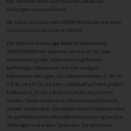
her, sondern laden auch dazu ein, neue Sex-
Stellungen auszuprobieren.
Ab sofort sind über den ORION Wholesale drei neue
Sexmöbel von Liberator erhältlich:
Die stylische Kombo
Jaz Duet
(Artikelnummer
50050780000) von Liberator vereint im Set zwei
verschieden große, ergonomisch geformte
keilförmige Liebeskissen mit soft-seidigen
Mikroveloursbezügen. Das kleine Keilkissen (L 38 cm
x B 46 cm x H 15 cm) kann individuell auf dem großen
Keilkissen (L 51 cm x B 69 cm x H 22 cm) platziert
werden; beide Kissen sind selbstverständlich auch
einzeln verwendbar. Die beiden festen Keilkissen sind
die perfekte und komfortable Unterstützung bei Sex-
Stellungen und oralen Spielarten. Zur einfachen