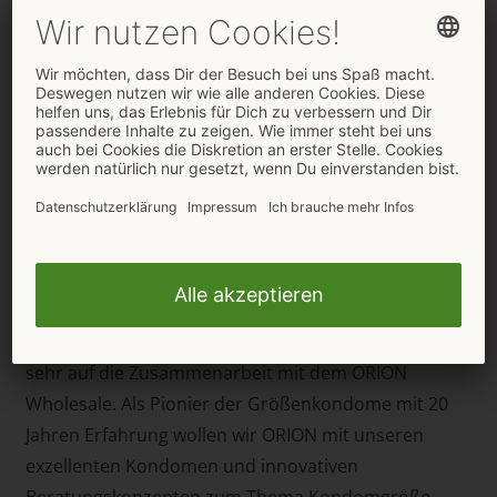
wissen wir durch unsere langjährige Erfahrung im
Vertrieb sowie unser soziales Engagement im
Bereich der Präventionsarbeit“, sagt Björn Radcke,
Head of Sales & Marketing beim ORION Wholesale.
„Deshalb freuen wir uns, mit Mister Size den
kompetenten Partner speziell für Kondome in
verschiedenen Größen gefunden zu haben.“
Und auch bei Mister Size zeigt man sich erfreut
bezüglich der neuen Kooperation. Jan Vinzenz
Krause, Gründer von Mister Size und
Geschäftsführer der Vinergy GmbH: „Wir freuen uns
sehr auf die Zusammenarbeit mit dem ORION
Wholesale. Als Pionier der Größenkondome mit 20
Jahren Erfahrung wollen wir ORION mit unseren
exzellenten Kondomen und innovativen
Beratungskonzepten zum Thema Kondomgröße