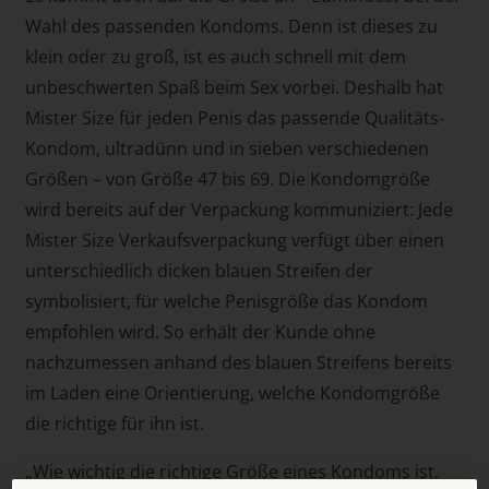
Wahl des passenden Kondoms. Denn ist dieses zu
klein oder zu groß, ist es auch schnell mit dem
unbeschwerten Spaß beim Sex vorbei. Deshalb hat
Mister Size für jeden Penis das passende Qualitäts-
Kondom, ultradünn und in sieben verschiedenen
Größen – von Größe 47 bis 69. Die Kondomgröße
wird bereits auf der Verpackung kommuniziert: Jede
Mister Size Verkaufsverpackung verfügt über einen
unterschiedlich dicken blauen Streifen der
symbolisiert, für welche Penisgröße das Kondom
empfohlen wird. So erhält der Kunde ohne
nachzumessen anhand des blauen Streifens bereits
im Laden eine Orientierung, welche Kondomgröße
die richtige für ihn ist.
„Wie wichtig die richtige Größe eines Kondoms ist,