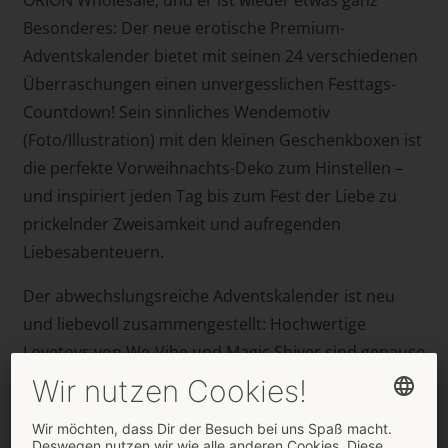
Besonderes: Der neue erotische Premium-
Adventskalender bietet mit seinen 24 verschiedenen
Überraschungen einen unvergesslichen Festtags-
Countdown! Sein sinnliches Wendemotiv
(Foto/Illustration) mit den kleinen Geschenkboxen ist
die perfekte Vorweihnachts-Deko zum Hinstellen –
und inspiriert jeden Tag bis zum Fest der Liebe zu
prickelnder Zweisamkeit und aufregenden
Liebesabenteuern.
Der abwechslungsreiche Adventskalender ist neu
und liebevoll zusammengestellt: Hochwertige
Lovetoys von We-Vibe und Magic Shiver sind genauso
enthalten wie verschiedene aufregende Erotikgele
von Just Play und hochwertige Gleitgele von Just
Glide. Und auch neckische Sex-Spielereien und