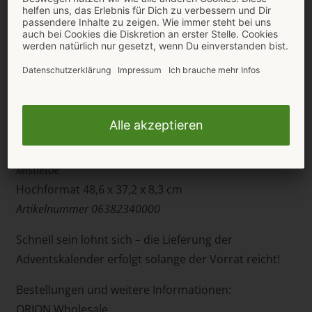
fesselnde Lust-Kicks versüßen die Weihnachtszeit.
Der Kalender sowie die Boxen sind aus stabilem
Karton, im Hochformat 48,6 x 37,2 x 8,3 cm zum
Hinstellen. Enthalten sind: 1 x We-Vibe-Toy, 12 x
Lovetoys, 4 x Accessoires, 5 x Cosmetics, 2 x Soft
Bondage.
Adventskalender 2023 „Spread Love & Joy under the
Mistletoe“
Hochformat 48,6 x 37,2 x 8,3 cm
Artikelnummer 06382340000
Schnell sein lohnt sich – die Lieferung der
Adventskalender erfolgt solange der Vorrat reicht!
Bestellungen und weitere Informationen:
ORION Wholesale