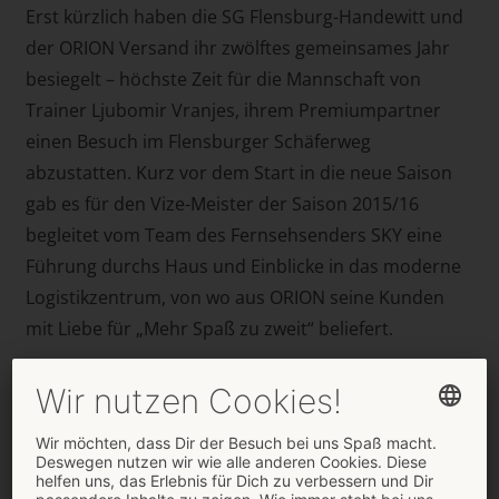
Erst kürzlich haben die SG Flensburg-Handewitt und
der ORION Versand ihr zwölftes gemeinsames Jahr
besiegelt – höchste Zeit für die Mannschaft von
Trainer Ljubomir Vranjes, ihrem Premiumpartner
einen Besuch im Flensburger Schäferweg
abzustatten. Kurz vor dem Start in die neue Saison
gab es für den Vize-Meister der Saison 2015/16
begleitet vom Team des Fernsehsenders SKY eine
Führung durchs Haus und Einblicke in das moderne
Logistikzentrum, von wo aus ORION seine Kunden
mit Liebe für „Mehr Spaß zu zweit“ beliefert.
Spaß hatten dabei auch die Jungs der SG Flensburg-
Handewitt. Nach der Trainingseinheit und in der
Mittagspause etwas über Lovetoys, Dessous und die
komplexen Strukturen eines Versandhandels zu