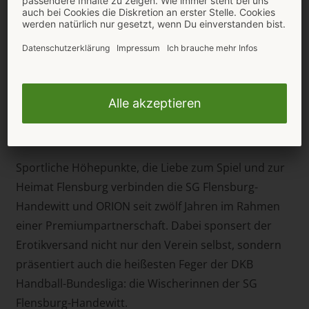
erfahren, ist schließlich eher außergewöhnlich. Auf
dem Weg durch die Lager- und Versandhallen fiel
den Jungs dann sogar noch das Flensburg Paket mit
allerlei Produkten aus dem Angebot des Flensburger
Erotikversands in die Hände, das die SG Flensburg-
Handewitt nach der Führung mit den Unterschriften
der Spieler an einen ihrer Fans auf Facebook verlost
hat.
Sportliche Höhepunkte, die Liebe zum Spiel und zur
Heimat Flensburg verbinden die SG Flensburg-
Handewitt und ORION seit zwölf Jahren im Rahmen
einer Premiumpartnerschaft. Dabei sponsert der
Erotikversand nicht nur den Verein selbst, sondern
präsentiert auch die heißesten Feger der DKB
Handball-Bundesliga: die Wischerinnen der SG
Flensburg-Handewitt.