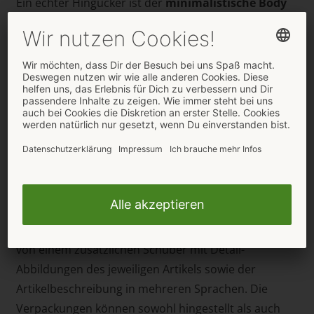
Ein echter Hingucker ist der
minimalistische
Body
(Artikelnummer 26444873111) aus elastischem
Glanzmaterial in schillerndem Metallic-Pink. Die
äußerst knappe Schnittführung mit atemberaubend
hohen Beinausschnitten verdeckt obenrum einiges
und untenrum fast nichts. 90% Polyester, 10%
Elasthan, Polyurethan-Beschichtung.
Die sexy Hingucker von Cottelli LINGERIE sind ab
sofort über den ORION Wholesale erhältlich. Geliefert
werden sie in Verpackungen aus hochwertiger
Kartonage, die auch als Geschenkverpackung
genutzt werden kann. Die Kartonage ist ummantelt
von einem zusätzlichen Schuber mit Detail-
Abbildungen des jeweiligen Artikels sowie der
Artikelbeschreibung in mehreren Sprachen. Die
Verpackungen können sowohl hingestellt als auch