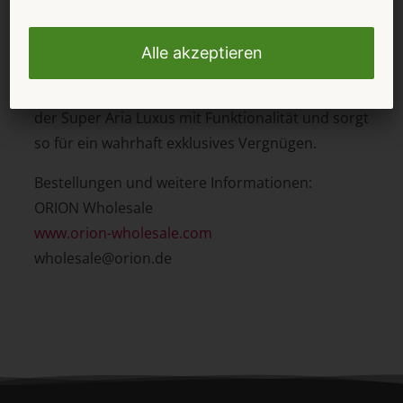
maximalen Komfort und Genuss. Hergestellt in
den USA aus Liberators charakteristischem,
hochverdichtetem Schaumstoff und mit einem
hochwertigen Bezug aus Micro-Wildleder, vereint
der Super Aria Luxus mit Funktionalität und sorgt
so für ein wahrhaft exklusives Vergnügen.
Bestellungen und weitere Informationen:
ORION Wholesale
www.orion-wholesale.com
wholesale@orion.de