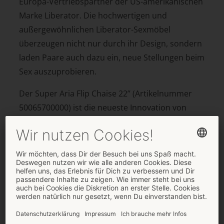
Europa-Vertriebspartner der US-amerikanischen
Marke Liberator. Die hochwertigen und
außergewöhnlichen Liberator-Sexmöbel
überzeugen nicht nur durch ihr Design, sondern
laden Paare auch dazu ein, neue Stellungen beim
Sex auszuprobieren.
Der Super Aria Flip Chaise 22’’ (Artikelnummer
50065700000) ist die neueste Innovation von
Liberator, und ab sofort exklusiv beim ORION
Wholesale erhältlich. Entwickelt, um Vergnügen
zu intensivieren und sowohl Solo- als auch Paar-
Erlebnisse auf ein neues Level zu heben, stellt
der Super Aria eine eindrucksvolle
Weiterentwicklung des beliebten Aria dar – jetzt
im extrabreiten Format, mit verbessertem
Kurvendesign und einem tieferen Winkel für