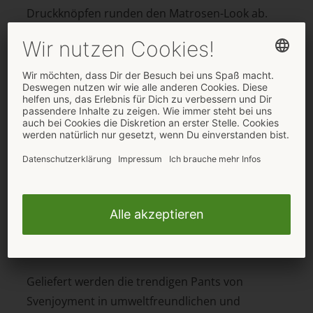
Druckknöpfen runden den Matrosen-Look ab.
Cooler Style in Blau-Schwarz
Der edel schimmernde Riostring (Artikelnummer
21117804701) in Dunkelblau mit spannenden
Netz-Einsätzen vorne setzt ihn provokant in
Szene. Am Beutel sind dekorative silberfarbene
Druckknöpfe zum Öffnen.
Coolness trifft Komfort
Der knackige, schwarze Slip (Artikelnummer
21204611701) umhüllt ihn im angesagten
Wetlook mit transparenten Netzeinsätzen vorne.
Im blickdichten Beutel ist ein Reißverschluss.
Geliefert werden die trendigen Pants von
Svenjoyment in umweltfreundlichen und