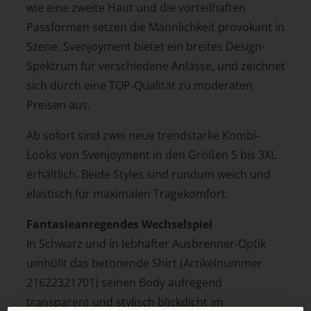
wie eine zweite Haut und die vorteilhaften
Passformen setzen die Männlichkeit provokant in
Szene. Svenjoyment bietet ein breites Design-
Spektrum für verschiedene Anlässe, und zeichnet
sich durch eine TOP-Qualität zu moderaten
Preisen aus.
Ab sofort sind zwei neue trendstarke Kombi-
Looks von Svenjoyment in den Größen S bis 3XL
erhältlich. Beide Styles sind rundum weich und
elastisch für maximalen Tragekomfort.
Fantasieanregendes Wechselspiel
In Schwarz und in lebhafter Ausbrenner-Optik
umhüllt das betonende Shirt (Artikelnummer
21622321701) seinen Body aufregend
transparent und stylisch blickdicht im