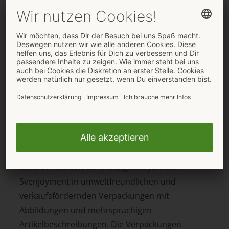
fantasievollen Wechselspiel. Abgerundet wird der
trendstarke Look durch die dazu passende Pants
(Artikelnummer 21335981701).
Maskuline Streifenpower
Das betonende Shirt (Artikelnummer
21621301701) setzt ihn im schwarz-
transparenten Querstreifen-Look mit stylischem
Stehkragen und kleinem Arm in Szene. Passend
dazu präsentiert sich die ebenfalls betonende
Pants (Artikelnummer 21311531701).
Geliefert werden die trendigen Styles von
Svenjoyment in umweltfreundlichen und
verkaufsfördernden Verpackungen mit
Abbildungen und mehrsprachigen
Artikelbeschreibungen. Die Verpackungen