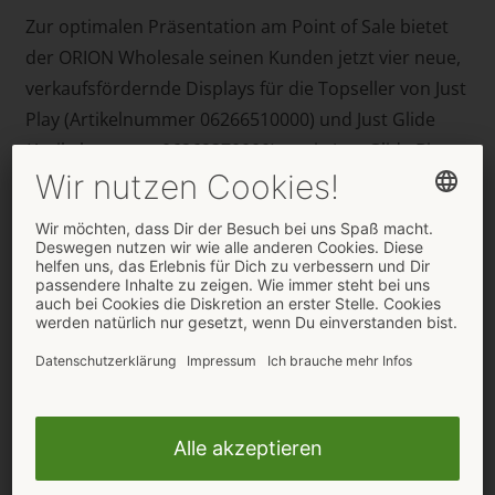
Zur optimalen Präsentation am Point of Sale bietet
der ORION Wholesale seinen Kunden jetzt vier neue,
verkaufsfördernde Displays für die Topseller von Just
Play (Artikelnummer 06266510000) und Just Glide
(Artikelnummer 06269370000) sowie Just Glide Bio
(Artikelnummer 06269450000) und Just Glide
Premium (Artikelnummer 06269530000) an.
Die Modul-Displays können sowohl im Kassenbereich
platziert, als auch über eine integrierte Halterung an
Slatwalls befestigt werden. Alle Displays sind mit den
jeweiligen Produkten bestückt. Fachhändler erhalten
die Display gratis, allerdings nur solange der Vorrat
reicht, für den Inhalt wird der Listenpreis berechnet.
Bestellungen und weitere Informationen:
ORION Wholesale