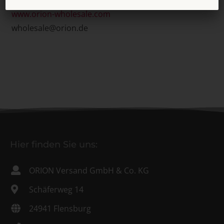
www.orion-wholesale.com
wholesale@orion.de
Hier finden Sie uns:
ORION Versand GmbH & Co. KG
Schäferweg 14
24941 Flensburg