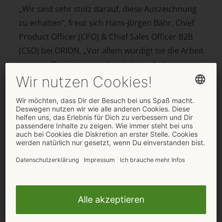
„Wir sind sehr stolz darauf, diese Auszeichnung
zu erhalten“, freut sich Hans-Jürgen Bähr, Chief
Product Officer (CPO) & Chief Sales Officer B2B
(CSO) bei ORION. „Vor allem würdigt sie die Arbeit
unseres Designteams, das stets nach den
neuesten Trends Ausschau hält und diese dann
nutzt, um ganz eigene Kreationen für unsere
Cottelli Collection zu entwerfen.“
Cottelli Collection ist eine der stärksten Brands
des ORION Wholsale und wird exklusiv im Hause
ORION designt. Die Outfits überzeugen mit
aufregenden Styles aus hochwertigen Materialien
mit dem Fokus auf pure Weiblichkeit. Neben
Cottelli LINGERIE gibt es unter diesem Brand
noch weitere Kategorien wie zum Beispiel Cottelli